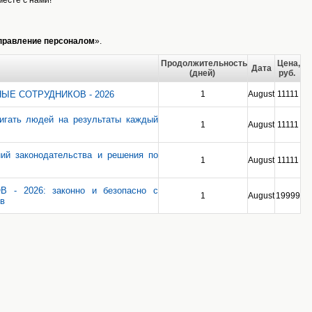
правление персоналом
».
Продолжительность
Цена,
Дата
(дней)
руб.
ЫЕ СОТРУДНИКОВ - 2026
1
August
11111
ать людей на результаты каждый
1
August
11111
й законодательства и решения по
1
August
11111
 2026: законно и безопасно с
1
August
19999
ов