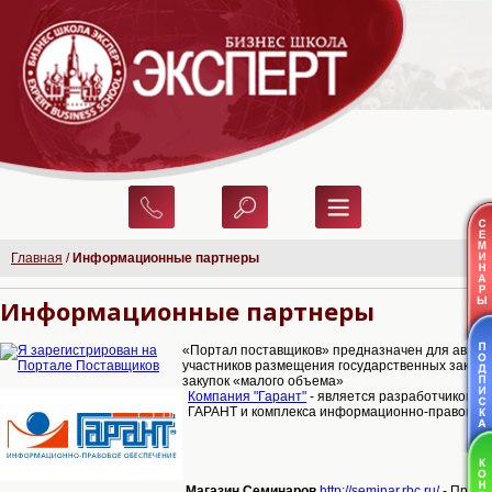
Главная
/
Информационные партнеры
Информационные партнеры
«Портал поставщиков» предназначен для автом
участников размещения государственных заказо
закупок «малого объема»
Компания "Гарант"
- является разработчиком к
ГАРАНТ и комплекса информационно-правового
Магазин Семинаров
http://seminar.rbc.ru/
- Проек