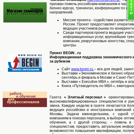
призван помочь российским компаниям и частны
бизнес-курсах, тренингах, конференциях по шир
направлений.
Миссия проекта - содействие развитию р
России. Проект предоставляет операти
ведущих участников рынка по конкурент
Среди партнеров проекта ведущие участ
информационных услуг, крупнейшие тре
компании, рекрутинговые агентства, сп
центры.
Проект BEGIN . ru
Информационная поддержка экономического и 
за рубежом
Сайт
www.begin.ru
– все для людей, заин
Выставки «Экономическое и бизнес-образ
сентябрь и февраль в Москве и Санкт-Пе
Выставки « Executive MBA », октябрь и ап
Книга «Путеводитель по MBA », ежегодно
Газета
«
Элитный персонал
»
ориентирована
высококвалифицированных специалистов и рук
звена. Каждую неделю в газете печатается бол
ведущих российских и иностранных компаний 
Москвы. Задача еженедельника, с одной с
компаниям в поисках персонала, в выборе опти
обучения, а с другой стороны, – помочь в 
специалистам, предоставить актуальную инфор
возможностях повышения квалификации, получе