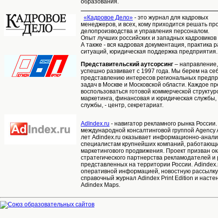
образования.
«Кадровое Дело»
- это журнал для кадровых
менеджеров, и всех, кому приходится решать пр
делопроизводства и управления персоналом.
Опыт лучших российских и западных кадровиков
А также - вся кадровая документация, практика
ситуаций, юридическая поддержка предприятия.
Представительский аутсорсинг
– направление,
успешно развивает с 1997 года. Мы берем на се
представлению интересов региональных предпр
задач в Москве и Московской области. Каждое п
воспользоваться готовой коммерческой структур
маркетинга, финансовая и юридическая службы, 
службы, - центр, секретариат.
AdIndex.ru
- навигатор рекламного рынка России.
международной консалтинговой группой Agency As
лет Adindex.ru оказывает информационно-анал
специалистам крупнейших компаний, работающи
маркетингового продвижения. Проект призван о
стратегического партнерства рекламодателей и
представленных на территории России. Adindex.r
оперативной информацией, новостную рассылку
справочный журнал Adindex Print Edition и наст
Adindex Maps.